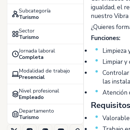
igualdad, el r
Subcategoría
nuestro Vibra
Turismo
¿Quieres form
Sector
Turismo
Funciones:
Limpieza y
Jornada laboral
Completa
Limpiar y 
Modalidad de trabajo
Controlar
Presencial
las instal
Nivel profesional
Atención d
Empleado
Requisito
Departamento
Turismo
Valorable
Trabajo e