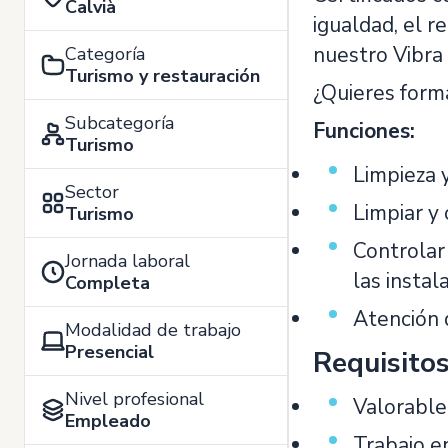
Calvià
igualdad, el r
nuestro Vibra
Categoría
Turismo y restauración
¿Quieres form
Subcategoría
Funciones:
Turismo
Limpieza y
Sector
Limpiar y 
Turismo
Controlar
Jornada laboral
las instal
Completa
Atención d
Modalidad de trabajo
Presencial
Requisito
Nivel profesional
Valorable
Empleado
Trabajo e