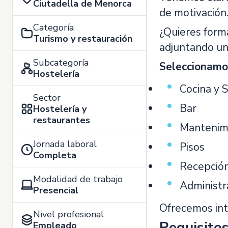
Ciutadella de Menorca
de motivación
Categoría
¿Quieres form
Turismo y restauración
adjuntando un
Subcategoría
Seleccionamos
Hostelería
Cocina y 
Sector
Bar
Hostelería y
restaurantes
Mantenim
Jornada laboral
Pisos
Completa
Recepció
Modalidad de trabajo
Administr
Presencial
Ofrecemos int
Nivel profesional
Requisito
Empleado